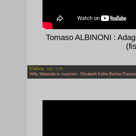
Tomaso ALBINONI : Adagio
(f
Vidéos
101 / 279
Willy Malaroda le musicien - Elisabeth Kollar-Becker Passeu