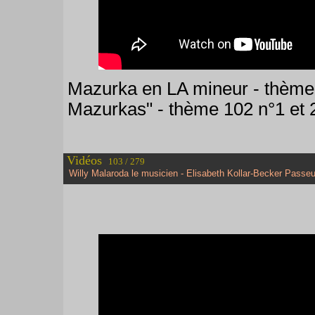
Mazurka en LA mineur - thème 
Mazurkas" - thème 102 n°1 et 
Vidéos
103 / 279
Willy Malaroda le musicien - Elisabeth Kollar-Becker Passeu