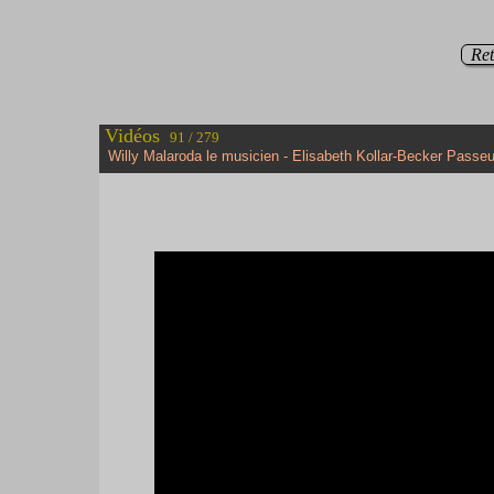
Ret
Vidéos
91 / 279
Willy Malaroda le musicien - Elisabeth Kollar-Becker Passeu