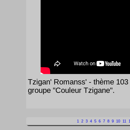
Tzigan' Romanss' - thème 103
groupe "Couleur Tzigane".
1
2
3
4
5
6
7
8
9
10
11