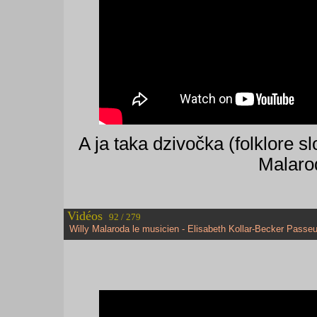
A ja taka dzivočka (folklore s
Malaro
Vidéos
92 / 279
Willy Malaroda le musicien - Elisabeth Kollar-Becker Passeu